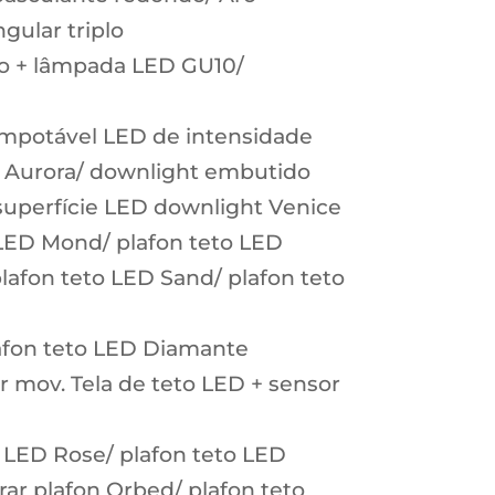
gular triplo
o + lâmpada LED GU10/
impotável LED de intensidade
D Aurora/ downlight embutido
superfície LED downlight Venice
 LED Mond/ plafon teto LED
plafon teto LED Sand/ plafon teto
afon teto LED Diamante
r mov. Tela de teto LED + sensor
o LED Rose/ plafon teto LED
ar plafon Orbed/ plafon teto