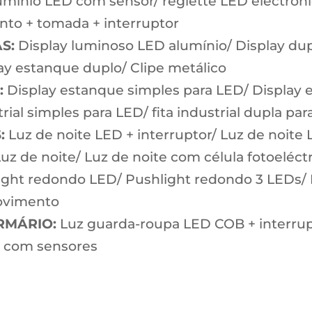
mínio LED com sensor/ reglette LED electrónic
anto + tomada + interruptor
S:
Display luminoso LED alumínio/ Display dup
ay estanque duplo/ Clipe metálico
:
Display estanque simples para LED/ Display 
ial simples para LED/ fita industrial dupla pa
:
Luz de noite LED + interruptor/ Luz de noite 
Luz de noite/ Luz de noite com célula fotoeléct
ght redondo LED/ Pushlight redondo 3 LEDs/ 
movimento
ARMÁRIO:
Luz guarda-roupa LED COB + interrup
 com sensores