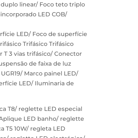
duplo linear/ Foco teto triplo
t incorporado LED COB/
ície LED/ Foco de superfície
fásico Trifásico Trifásico
r T 3 vias trifásico/ Conector
 suspensão de faixa de luz
ED UGR19/ Marco painel LED/
rfície LED/ Iluminaria de
ica T8/ reglette LED especial
Aplique LED banho/ reglette
ca T5 10W/ regleta LED