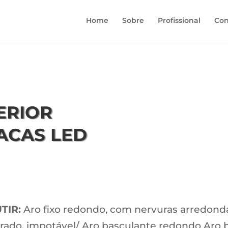
Home
Sobre
Profissional
Con
ERIOR
LACAS LED
TIR:
Aro fixo redondo, com nervuras arredond
drado, impotável/ Aro basculante redondo Aro 