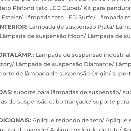
o Plafond teto LED Cubet/ Kit para pendurar
on Estelar/ Lâmpada teto LED Surfe/ Lâmpada 
INTERIOR:
Lâmpada de suspensão Prata/ Lâmp
 Lâmpada de suspensão Moon/ Lâmpada de s
PORTALÂMP.:
Lâmpada de suspensão industrial
ctory/ Lâmpada de suspensão Diamante/ Lâmpa
orte de lâmpada de suspensão Origin/ supor
ADAS
: suporte para lâmpadas de suspensão/ su
as de suspensão cabo trançado/ suporte para
DICIONAIS:
Aplique redondo de teto/ Aplique 
rcular de parede/ Aplique redondo de teto/ Ap