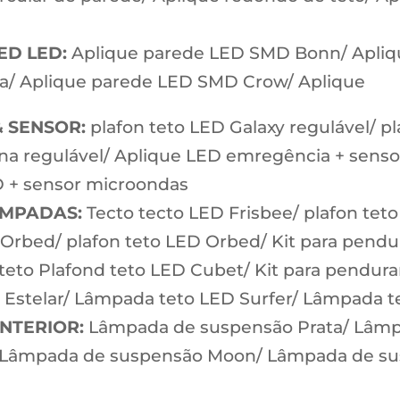
ED LED:
Aplique parede LED SMD Bonn/ Apliq
a/ Aplique parede LED SMD Crow/ Aplique
& SENSOR:
plafon teto LED Galaxy regulável/ p
rana regulável/ Aplique LED emregência + senso
D + sensor microondas
ÂMPADAS:
Tecto tecto LED Frisbee/ plafon tet
 Orbed/ plafon teto LED Orbed/ Kit para pendur
o Plafond teto LED Cubet/ Kit para pendurar
on Estelar/ Lâmpada teto LED Surfer/ Lâmpada
NTERIOR:
Lâmpada de suspensão Prata/ Lâmpa
 Lâmpada de suspensão Moon/ Lâmpada de s