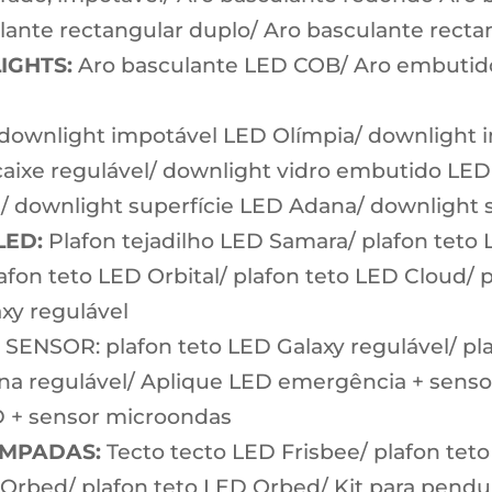
ante rectangular duplo/ Aro basculante rectan
IGHTS:
Aro basculante LED COB/ Aro embutid
downlight impotável LED Olímpia/ downlight 
caixe regulável/ downlight vidro embutido LE
/ downlight superfície LED Adana/ downlight 
LED:
Plafon tejadilho LED Samara/ plafon teto
lafon teto LED Orbital/ plafon teto LED Cloud/ 
xy regulável
ENSOR: plafon teto LED Galaxy regulável/ pl
rana regulável/ Aplique LED emergência + senso
D + sensor microondas
ÂMPADAS:
Tecto tecto LED Frisbee/ plafon tet
 Orbed/ plafon teto LED Orbed/ Kit para pendur